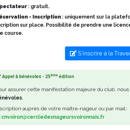
pectateur
: gratuit. 
éservation - Inscription
: uniquement sur la platef
scription sur place. Possibilité de prendre une lice
e course.
S'inscrire à la Trav
ème
Appel à bénévoles - 25
édition
ur assurer cette manifestation majeure du club, nous
énévoles
.
scription auprès de votre maître-nageur ou par mail : 
cnvoiron@cercledesnageursvoironnais.fr