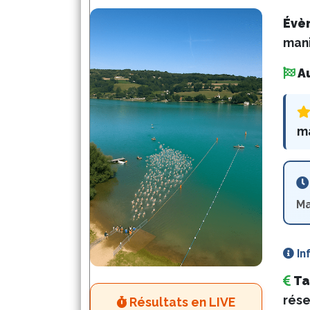
Évè
mani
A
ma
Ma
In
Ta
rése
Résultats en LIVE 