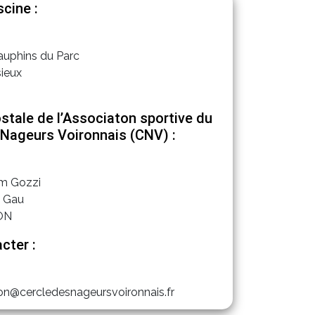
cine :
auphins du Parc
ieux
stale de l’Associaton sportive du
 Nageurs Voironnais (CNV) :
am Gozzi
e Gau
ON
cter :
ron@cercledesnageursvoironnais.fr