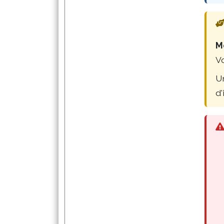
Me
Vo
U
d'