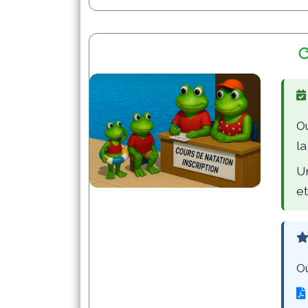
O
la
Un
et
O