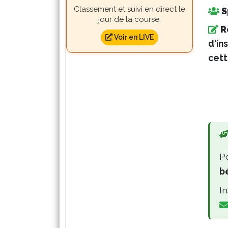
Classement et suivi en direct le 
S
jour de la course.
R
Voir en LIVE
d'in
cett
Po
b
In